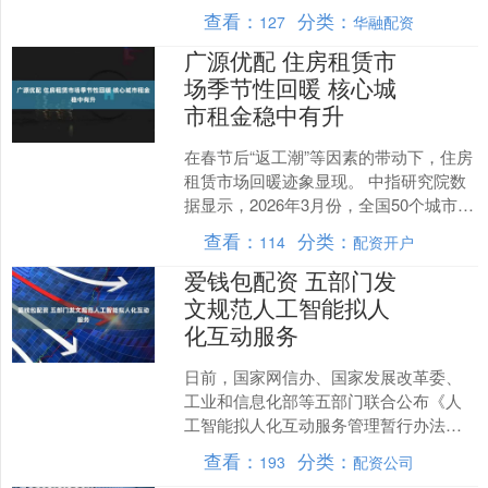
专家指出，人工智能（AI）正驱动科学研
查看：
分类：
127
华融配资
究迎来范....
广源优配 住房租赁市
场季节性回暖 核心城
市租金稳中有升
在春节后“返工潮”等因素的带动下，住房
租赁市场回暖迹象显现。 中指研究院数
据显示，2026年3月份，全国50个城市住
宅平均租金为34.00元/平方米/月，环比
查看：
分类：
114
配资开户
上....
爱钱包配资 五部门发
文规范人工智能拟人
化互动服务
日前，国家网信办、国家发展改革委、
工业和信息化部等五部门联合公布《人
工智能拟人化互动服务管理暂行办法》
（以下简称《办法》），自2026年7月15
查看：
分类：
193
配资公司
日起施行。《办法....