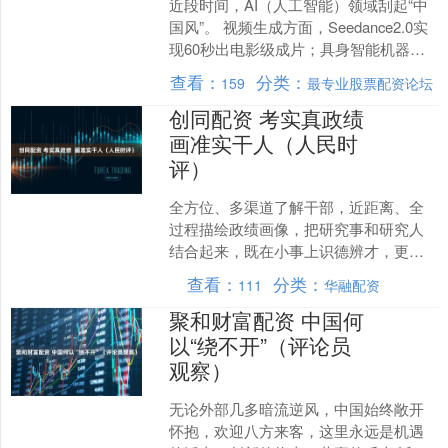
近段时间，AI（人工智能）领域刮起“中
国风”。 视频生成方面，Seedance2.0实
现60秒出电影级成片；具身智能机器
人，已能表演“盘核桃”“串烤肠”等复合
查看：
分类：
159
最专业股票配资论坛
动....
创同配资 考实真政绩
画准实干人（人民时
评）
全方位、多渠道了解干部，近距离、全
过程描绘政绩画像，把研究事和研究人
结合起来，既在小事上识德辨才，更在
大事上看德识才 干部干得好不好，如何
查看：
分类：
111
华融配资
更科学地评价？ 到基层....
聚和财富配资 中国何
以“绕不开”（评论员
观察）
无论外部几多暗流逆风，中国始终敞开
怀抱，欢迎八方来客，这里永远是机遇