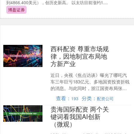
到4866.400美元），创历史新高。 以太坊目前涨约1....
博盈证券
西科配资 尊重市场规
律，因地制宜布局地
方新产业
近日，央视《焦点访谈》曝光了哪吒汽
车三年巨亏183亿元、多地国资投资折戟
的消息。与此同时，浙江国资布局张雪
机车则被舆论视为国资精准投资的成功
查看：
分类：
193
配资公司
案例。 实际上，对张....
贵海国际配资 两个关
键词看我国AI创新
（微观）