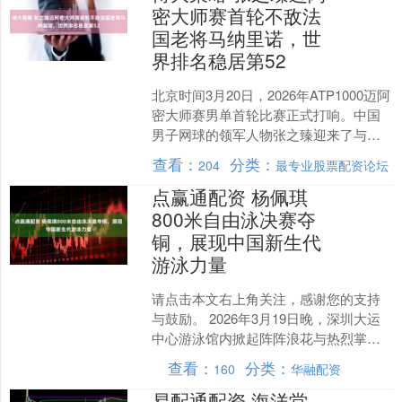
密大师赛首轮不敌法
国老将马纳里诺，世
界排名稳居第52
北京时间3月20日，2026年ATP1000迈阿
密大师赛男单首轮比赛正式打响。中国
男子网球的领军人物张之臻迎来了与法
国经验丰富选手马纳里诺的较量。经过
查看：
分类：
204
最专业股票配资论坛
激烈对抗，....
点赢通配资 杨佩琪
800米自由泳决赛夺
铜，展现中国新生代
游泳力量
请点击本文右上角关注，感谢您的支持
与鼓励。 2026年3月19日晚，深圳大运
中心游泳馆内掀起阵阵浪花与热烈掌
声，2026年中国游泳公开赛女子800米自
查看：
分类：
160
华融配资
由泳决赛圆....
易配通配资 海洋堂