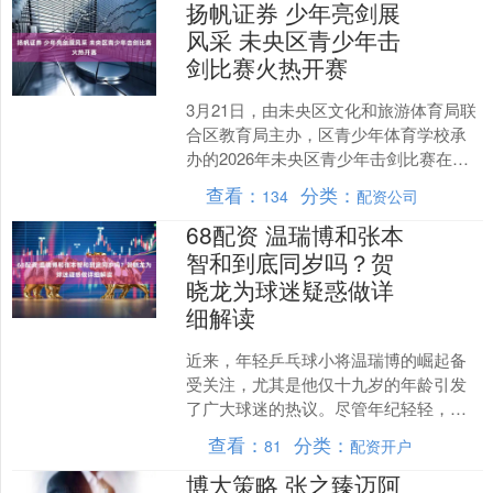
扬帆证券 少年亮剑展
风采 未央区青少年击
剑比赛火热开赛
3月21日，由未央区文化和旅游体育局联
合区教育局主办，区青少年体育学校承
办的2026年未央区青少年击剑比赛在西
安市青少年活动中心火热开赛。本次比
查看：
分类：
134
配资公司
赛为期两天，设重....
68配资 温瑞博和张本
智和到底同岁吗？贺
晓龙为球迷疑惑做详
细解读
近来，年轻乒乓球小将温瑞博的崛起备
受关注，尤其是他仅十九岁的年龄引发
了广大球迷的热议。尽管年纪轻轻，温
瑞博却展现出远超同龄人的成熟和稳定
查看：
分类：
81
配资开户
表现，这令不少人对他的实....
博大策略 张之臻迈阿