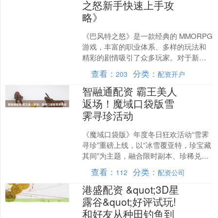
之怒新手快速上手攻
略》
《巴风特之怒》是一款经典的 MMORPG
游戏，丰富的职业体系、多样的玩法和
精彩的剧情吸引了众多玩家。对于新手
玩家来说，如何快速上手并在游戏中站
查看：
分类：
203
配资开户
稳脚跟是关键。以....
智融通配资 霸王美人
返场！魔域口袋版雪
霁寻珍活动
《魔域口袋版》年度冬日狂欢活动“雪霁
寻珍”重磅上线，以“冰雪覆亚特，珍宝藏
其间”为主题，融合限时副本、珍稀兑
换、限定外观及幻兽返场三大核心玩
查看：
分类：
112
配资公司
法。活动将于12月1....
港盛配资 &quot;3D星
露谷&quot;好评试玩!
和好友从种田钓鱼到