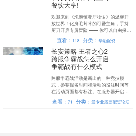
餐饮大亨!
欢迎来到《泡泡镇餐厅物语》的温馨开
放世界！化身毛茸茸的可爱主角，手持
厨刀开启专属冒险 —— 你可以自由探索
绿意盎然的岛屿秘境，承接村民们的趣
查看：
分类：
118
华融配资
味委托，在专属田地种....
长安策略 王者之心2
跨服争霸战怎么开启
争霸战有什么模式
跨服争霸战活动是新出的一种竞技模
式，参赛报名时间和活动的投注时间等
在活动页面都有标注。在服务器开启达
到60天以上，所属行会7日内登录成员15
查看：
分类：
71
最专业股票配资论坛
转以上超过5人的行会....