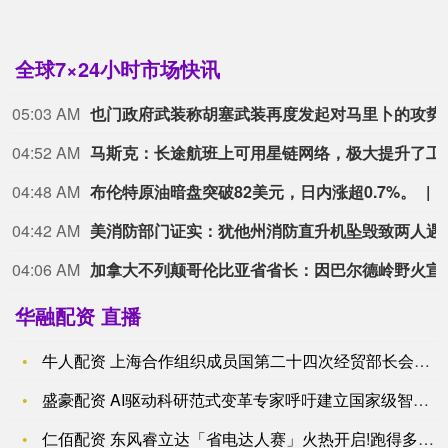
全球7×24小时市场快讯
05:03 AM
也门政府武装称胡
04:52 AM
马斯克：长途航班上
04:48 AM
布伦特原油暗盘突破82美元，日内涨超0.7%。
04:42 AM
美消防部门证实：
04:06 AM
加拿大不列颠哥伦比亚省
华融配资 直播
牛人配资 上海合作组织成员国第二十四次经贸部长会议取得多项成
盛豪配资 AI驱动科研范式变革专家呼吁建立国家级智能科研平台
仁佰配资 东风睿立达「省电达人赛」火热开启!跑得多赚得多 还