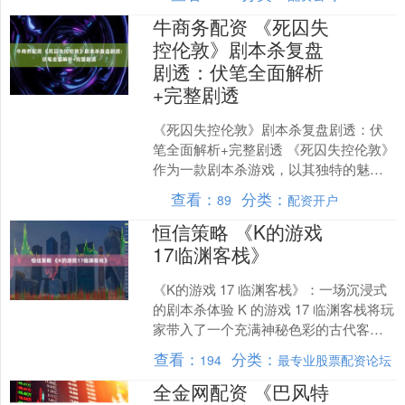
然，除了玩玩全民游戏之外，....
牛商务配资 《死囚失
控伦敦》剧本杀复盘
剧透：伏笔全面解析
+完整剧透
《死囚失控伦敦》剧本杀复盘剧透：伏
笔全面解析+完整剧透 《死囚失控伦敦》
作为一款剧本杀游戏，以其独特的魅力
吸引着众多推理爱好者。它带领玩家走
查看：
分类：
89
配资开户
进一个充满悬疑与惊险....
恒信策略 《K的游戏
17临渊客栈》
《K的游戏 17 临渊客栈》：一场沉浸式
的剧本杀体验 K 的游戏 17 临渊客栈将玩
家带入了一个充满神秘色彩的古代客栈
世界。临渊客栈坐落在一座偏僻的山谷
查看：
分类：
194
最专业股票配资论坛
之中，周....
全金网配资 《巴风特