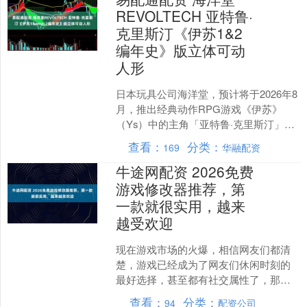
REVOLTECH 亚特鲁·
克里斯汀《伊苏1&2
编年史》版立体可动
人形
日本玩具公司海洋堂，预计将于2026年8
月，推出经典动作RPG游戏《伊苏》
（Ys）中的主角「亚特鲁·克里斯汀」
（アドル=クリスティン）之《伊苏12編
查看：
分类：
169
华融配资
年史》版本的....
牛途网配资 2026免费
游戏修改器推荐，第
一款就很实用，越来
越受欢迎
现在游戏市场的火爆，相信网友们都清
楚，游戏已经成为了网友们休闲时刻的
最好选择，甚至都有社交属性了，那些
全民游戏确实深受玩家们的喜爱。当
查看：
分类：
94
配资公司