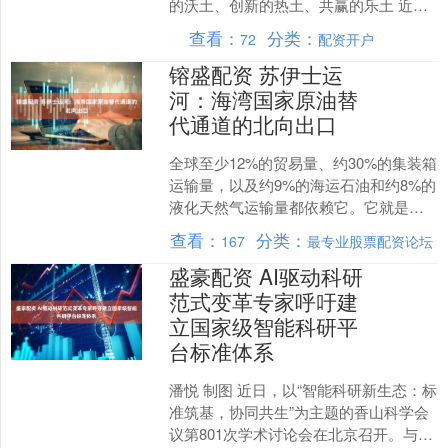
的沃土、创新的热土、共赢的乐土 近
来，两句流行语从不同方面折射出“中国
查看：
分类：
72
配资开户
热”。 一句是“带着空....
镕盛配资 苏伊士运
河：海湾国家原油替
代通道的北向出口
全球至少12%的贸易量、约30%的集装箱
运输量，以及约9%的海运石油和约8%的
液化天然气运输量都依赖它。它就是位
于欧、亚、非三洲交界地带，连接红海
查看：
分类：
167
最专业股票配资论坛
与地中海的苏伊....
盛豪配资 AI驱动科研
范式变革专家呼吁建
立国家级智能科研平
台标准体系
潘悦 制图 近日，以“智能科研新生态：标
准筑基，协同共生”为主题的香山科学会
议第801次学术讨论会在北京召开。与会