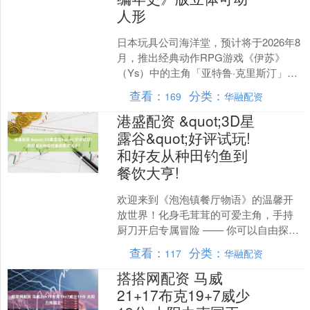
人形
日本玩具公司海洋堂，预计将于2026年8
月，推出经典动作RPG游戏《伊苏》
（Ys）中的主角「亚特鲁·克里斯汀」
（アドル=クリスティン）之《伊苏12編
查看：
分类：
169
华融配资
年史》版本的....
港盛配资 &quot;3D星
露谷&quot;好评试玩!
和好友从种田钓鱼到
餐饮大亨!
欢迎来到《泡泡镇餐厅物语》的温馨开
放世界！化身毛茸茸的可爱主角，手持
厨刀开启专属冒险 —— 你可以自由探索
绿意盎然的岛屿秘境，承接村民们的趣
查看：
分类：
117
华融配资
味委托，在专属田地种....
搭搭网配资 马威
21+17布克19+7威少