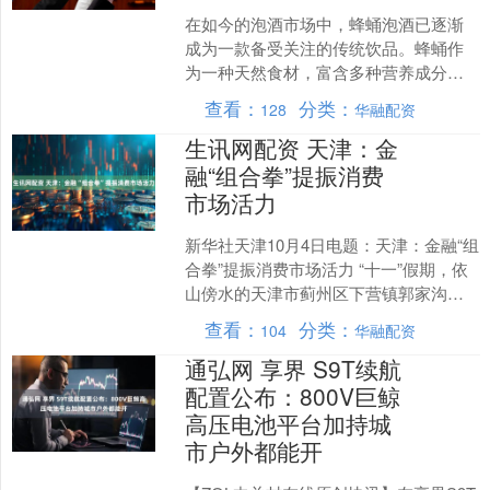
在如今的泡酒市场中，蜂蛹泡酒已逐渐
成为一款备受关注的传统饮品。蜂蛹作
为一种天然食材，富含多种营养成分，
能够为泡酒增添独特的风味和成绩。今
查看：
分类：
128
华融配资
天，我们就来聊一聊蜂蛹泡....
生讯网配资 天津：金
融“组合拳”提振消费
市场活力
新华社天津10月4日电题：天津：金融“组
合拳”提振消费市场活力 “十一”假期，依
山傍水的天津市蓟州区下营镇郭家沟村
迎来客流高峰。“三个小院近20间客房几
查看：
分类：
104
华融配资
乎每天都....
通弘网 享界 S9T续航
配置公布：800V巨鲸
高压电池平台加持城
市户外都能开