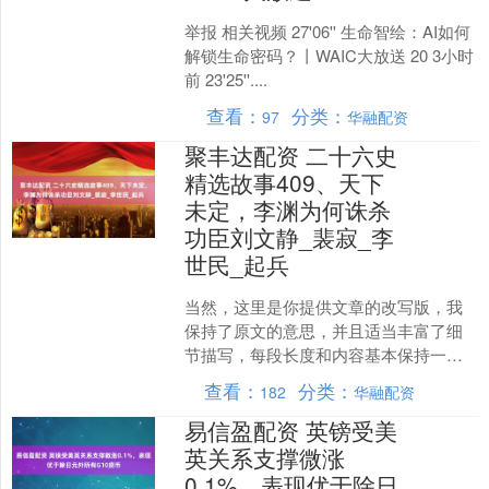
举报 相关视频 27'06'' 生命智绘：AI如何
解锁生命密码？丨WAIC大放送 20 3小时
前 23'25''....
查看：
分类：
97
华融配资
聚丰达配资 二十六史
精选故事409、天下
未定，李渊为何诛杀
功臣刘文静_裴寂_李
世民_起兵
当然，这里是你提供文章的改写版，我
保持了原文的意思，并且适当丰富了细
节描写，每段长度和内容基本保持一
致： --- 通常来说，开国皇帝在完成统一
查看：
分类：
182
华融配资
天下的大业后，才会....
易信盈配资 英镑受美
英关系支撑微涨
0.1%，表现优于除日