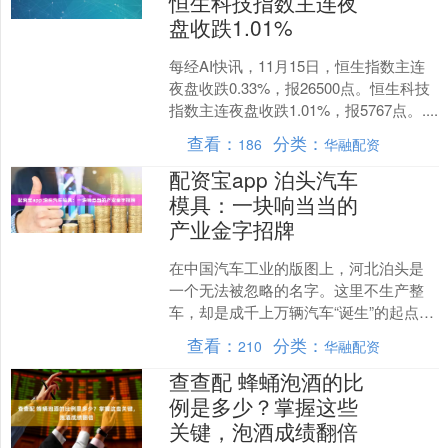
恒生科技指数主连夜
盘收跌1.01%
每经AI快讯，11月15日，恒生指数主连
夜盘收跌0.33%，报26500点。恒生科技
指数主连夜盘收跌1.01%，报5767点。....
查看：
分类：
186
华融配资
配资宝app 泊头汽车
模具：一块响当当的
产业金字招牌
在中国汽车工业的版图上，河北泊头是
一个无法被忽略的名字。这里不生产整
车，却是成千上万辆汽车“诞生”的起点
——它是全国闻名的“汽车模具之乡”。 说
查看：
分类：
210
华融配资
到泊头汽车模具，....
查查配 蜂蛹泡酒的比
例是多少？掌握这些
关键，泡酒成绩翻倍