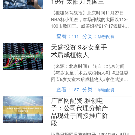
19分 太阳力克国王
【搜狐体育战报】北京时间11月27日
NBA杯小组赛，客场作战的太阳以112-
100击败国王。威廉姆斯21分17篮板4助
攻，穆雷19分8篮板3助攻。 全场具体比
查看：
分类：
111
华融配资
分....
天盛投资 9岁女童手
术后成植物人
（来源：北京时间） 转自：北京时间
【#9岁女童手术后成植物人#】#卫健委
回应9岁女童术后成植物人#家住武汉的
瑞瑞，小时候经常咳嗽、发烧，1岁时在
查看：
分类：
187
华融配资
武汉一家医院检....
广富网配资 雅创电
子：公司代理分销产
品现处于间接推广阶
段
证券日报网讯雅创电子（301099）9月4