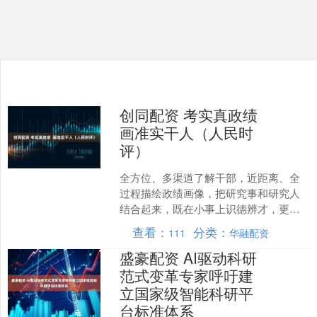
创同配资 考实真政绩
画准实干人（人民时
评）
全方位、多渠道了解干部，近距离、全
过程描绘政绩画像，把研究事和研究人
结合起来，既在小事上识德辨才，更在
大事上看德识才 干部干得好不好，如何
查看：
分类：
111
华融配资
更科学地评价？ 到基层....
盛豪配资 AI驱动科研
范式变革专家呼吁建
立国家级智能科研平
台标准体系