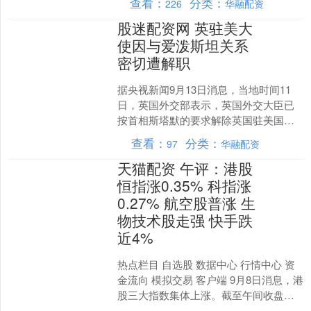
查看：
分类：
226
华融配资
股迷配资网 英驻美大
使因与爱泼斯坦关系
密切遭解职
据央视新闻9月13日消息，当地时间11
日，英国外交部表示，英国外交大臣已
按首相斯塔默的要求解除英国驻美国大
使彼得·曼德尔森的职务，原因是曼德尔
查看：
分类：
97
华融配资
森被曝与已故美国富....
天猫配资 午评：港股
恒指涨0.35% 科指涨
0.27% 航空股普涨 生
物技术股走强 快手跌
近4%
热点栏目 自选股 数据中心 行情中心 资
金流向 模拟交易 客户端 9月8日消息，港
股三大指数集体上涨。截至午间收盘，
恒生指数涨0.35%，报25508.17点，....