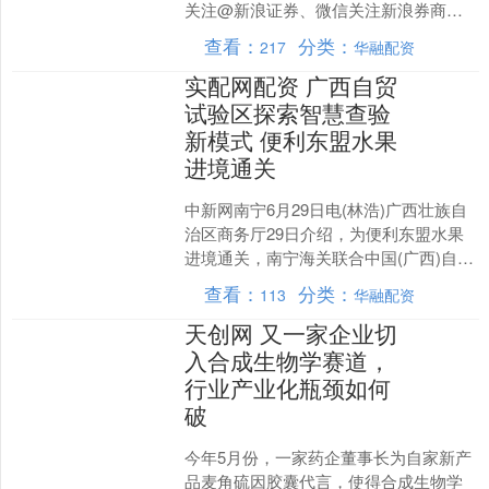
关注@新浪证券、微信关注新浪券商基
金、百度搜索新浪股民....
查看：
分类：
217
华融配资
实配网配资 广西自贸
试验区探索智慧查验
新模式 便利东盟水果
进境通关
中新网南宁6月29日电(林浩)广西壮族自
治区商务厅29日介绍，为便利东盟水果
进境通关，南宁海关联合中国(广西)自由
贸易试验区，推出进境水果智慧查验新
查看：
分类：
113
华融配资
模式，实现安....
天创网 又一家企业切
入合成生物学赛道，
行业产业化瓶颈如何
破
今年5月份，一家药企董事长为自家新产
品麦角硫因胶囊代言，使得合成生物学