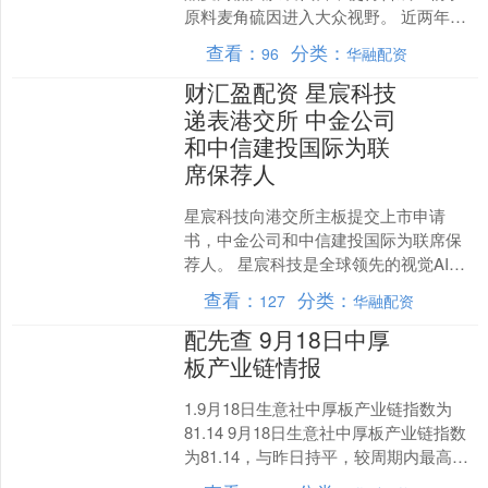
原料麦角硫因进入大众视野。 近两年
来，合成生物学赛道屡次受到资本市场
查看：
分类：
96
华融配资
追捧，产业端方面也持续....
财汇盈配资 星宸科技
递表港交所 中金公司
和中信建投国际为联
席保荐人
星宸科技向港交所主板提交上市申请
书，中金公司和中信建投国际为联席保
荐人。 星宸科技是全球领先的视觉AI
SoC无晶圆厂设计商及供应商，已成功设
查看：
分类：
127
华融配资
计并开发超过600....
配先查 9月18日中厚
板产业链情报
1.9月18日生意社中厚板产业链指数为
81.14 9月18日生意社中厚板产业链指数
为81.14，与昨日持平，较周期内最高点
163.30点(2021-05-12)....