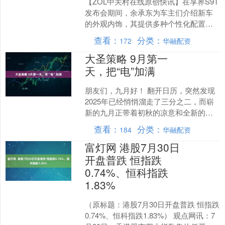
【ZOL中关村在线原创快讯】在享界S9T
发布会期间，余承东为车主们介绍新车
的外观内饰，其提供多种个性化配置选
择，包括标志性的星河大灯、星云尾灯
查看：
分类：
172
华融配资
和华为智慧投影大灯....
大圣策略 9月第一
天，把“电”加满
朋友们，九月好！ 翻开日历，突然发现
2025年已经悄悄溜走了三分之二，而崭
新的九月正带着初秋的凉意和全新的希
望，扑面而来。 在这个月初，我们有个
查看：
分类：
184
华融配资
重要仪式要一起完....
富灯网 港股7月30日
开盘普跌 恒指跌
0.74%、恒科指跌
1.83%
（原标题：港股7月30日开盘普跌 恒指跌
0.74%、恒科指跌1.83%） 观点网讯：7