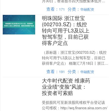
月30日，香港股市四大指数集体低开。
其中，恒生指数开盘报25335.21....
查看：
分类：
171
华融配资
明珠国际 浙江世宝
(002703.SZ)：线控
转向可用于L3及以上
智驾车型，目前已获
得客户定点
（原标题：浙江世宝(002703.SZ)：线控
转向可用于L3及以上智驾车型，目前已
获得客户定点） 格隆汇7月18日丨浙江世
宝(002703.SZ)于投资者互动平....
查看：
分类：
191
华融配资
大牛时代配资 维康药
业业绩“变脸”风波：
投资者可索赔
受损股民可至新浪股民维权平台登记该
公司维权：http://wq.finance.sina.com.cn/