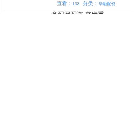
查看：
分类：
133
华融配资
鑫配网配资 突发重
磅！下跌超200点
美股三大指数当地时间周五(9月5日）收
盘全线下跌，盘初均创出历史新高。截
至收盘，道琼斯工业平均指数比前一交
易日下跌220.43点，收于45400.86点，跌
查看：
分类：
133
华融配资
幅为....
金十配资 交强险覆盖
面进一步扩大 2024年
保障金额达74.3万亿
元
来源：上海证券报·中国证券网 上证报中
国证券网讯（记者 韩宋辉）记者9月5日
从金融监管总局获悉，2024年交强险覆
盖范围进一步扩大，参保机动车数量达
查看：
分类：
197
华融配资
3.72亿辆....