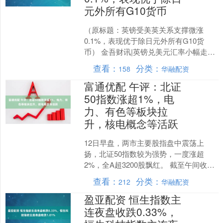
元外所有G10货币
（原标题：英镑受美英关系支撑微涨
0.1%，表现优于除日元外所有G10货
币） 金吾财讯|英镑兑美元汇率小幅走
强，尽管缺乏有意义的国内数据支撑，
查看：
分类：
158
华融配资
但仍上涨0.1%，表....
富通优配 午评：北证
50指数涨超1%，电
力、有色等板块拉
升，核电概念等活跃
12日早盘，两市主要股指盘中震荡上
扬，北证50指数较为强势，一度涨超
2%，全A超3200股飘红。 截至午间收
盘，沪指微跌，深证成指涨0.57%，创业
查看：
分类：
212
华融配资
板指涨0.6....
盈亚配资 恒生指数主
连夜盘收跌0.33%，