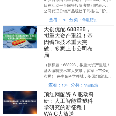
日在互动平台回答投资者提问时表示，
公司代理分销产品现处于间接推广阶
段。....
查看：
分类：
76
华融配资
天创优配 688228，
拟重大资产重组！基
因编辑技术重大突
破，多家上市公司布
局
（原标题：688228，拟重大资产重组！
基因编辑技术重大突破，多家上市公司
布局） 在生命科学领域，基因组编辑技
术的迅速发展和广泛应用，为基础研究
查看：
分类：
104
华融配资
和应用开发提供强....
顶红网配资 AI驱动科
研：人工智能重塑科
学研究的新征程丨
WAIC大放送