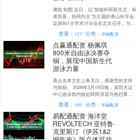
潘悦 制图 近日，以“智能科研新生态：标
准筑基，协同共生”为主题的香山科学会
议第801次学术讨论会在北京召开。与会
专家指出，人工智能（AI）正驱动科学研
查看：
分类：
127
华融配资
究迎来范....
点赢通配资 杨佩琪
800米自由泳决赛夺
铜，展现中国新生代
游泳力量
请点击本文右上角关注，感谢您的支持
与鼓励。 2026年3月19日晚，深圳大运
中心游泳馆内掀起阵阵浪花与热烈掌
声，2026年中国游泳公开赛女子800米自
查看：
分类：
160
华融配资
由泳决赛圆....
易配通配资 海洋堂
REVOLTECH 亚特鲁·
克里斯汀《伊苏1&2
编年史》版立体可动