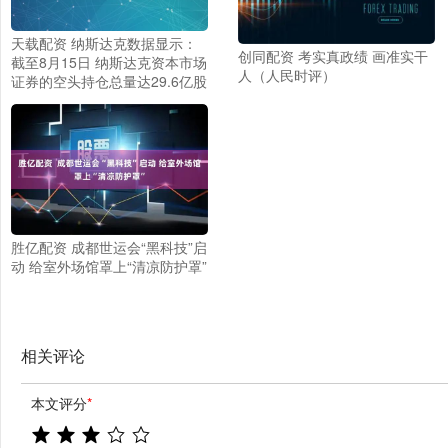
天载配资 纳斯达克数据显示：
创同配资 考实真政绩 画准实干
截至8月15日 纳斯达克资本市场
人（人民时评）
证券的空头持仓总量达29.6亿股
胜亿配资 成都世运会“黑科技”启
动 给室外场馆罩上“清凉防护罩”
相关评论
本文评分
*