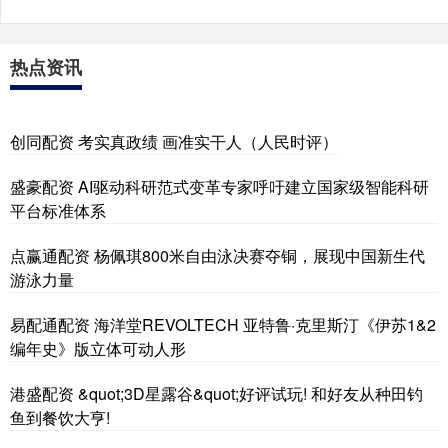
热点资讯
创同配资 考实真政绩 画准实干人（人民时评）
盛豪配资 AI驱动科研范式变革专家呼吁建立国家级智能科研
平台标准体系
点赢通配资 杨佩琪800米自由泳决赛夺铜，展现中国新生代
游泳力量
易配通配资 海洋堂REVOLTECH 亚特鲁·克里斯汀《伊苏1&2
编年史》版立体可动人形
港盛配资 &quot;3D星露谷&quot;好评试玩! 和好友从种田钓
鱼到餐饮大亨!