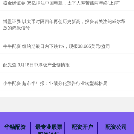
盛金缘证券 35亿押注中国电建，太平人寿苦熬两年终“上岸”
博盈证券 以太币时隔四年再创历史新高，投资者关注鲍威尔释
放的鸽派信号
牛牛配资 纽约期银日内下跌1%，现报38.665美元/盎司
配先查 9月18日中厚板产业链情报
小牛配资 超市半年报：业绩分化预告行业转型新格局
华融配资
最专业股票
配资开户
配资公司