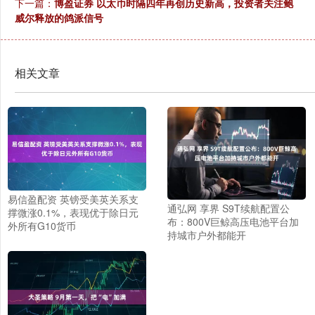
下一篇：
博盈证券 以太币时隔四年再创历史新高，投资者关注鲍
威尔释放的鸽派信号
相关文章
易信盈配资 英镑受美英关系支
通弘网 享界 S9T续航配置公
撑微涨0.1%，表现优于除日元
布：800V巨鲸高压电池平台加
外所有G10货币
持城市户外都能开