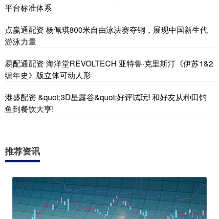
平台标准体系
点赢通配资 杨佩琪800米自由泳决赛夺铜，展现中国新生代
游泳力量
易配通配资 海洋堂REVOLTECH 亚特鲁·克里斯汀《伊苏1&2
编年史》版立体可动人形
港盛配资 &quot;3D星露谷&quot;好评试玩! 和好友从种田钓
鱼到餐饮大亨!
推荐资讯