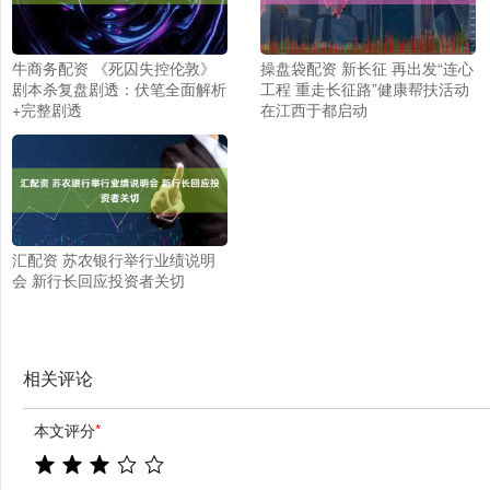
牛商务配资 《死囚失控伦敦》
操盘袋配资 新长征 再出发“连心
剧本杀复盘剧透：伏笔全面解析
工程 重走长征路”健康帮扶活动
+完整剧透
在江西于都启动
汇配资 苏农银行举行业绩说明
会 新行长回应投资者关切
相关评论
本文评分
*