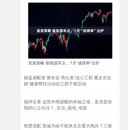
宣发策略 新能源车企，7月“成绩单”出炉
操盘袋配资 新长征 再出发“连心工程 重走长征
路”健康帮扶活动在江西于都启动
福祥证券 这世外桃源般的幸福之地，是否是你
我的心之向往？_生活_面包_电影
智慧优配 莫迪为啥不敢来北京看大阅兵？三座