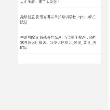
大山压着，来了太刺激！
鼎瑞创盈 衡阳有哪些单招培训学校_考生_考试_
院校
牛途网配资 最残暴的饭局。9位皇子被杀，随即
30多位大臣被诛。致使大唐覆灭_朱温_黄巢_唐
昭宗