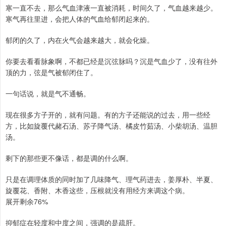
寒一直不去，那么气血津液一直被消耗，时间久了，气血越来越少。
寒气再往里进，会把人体的气血给郁闭起来的。
郁闭的久了，内在火气会越来越大，就会化燥。
你要去看看脉象啊，不都已经是沉弦脉吗？沉是气血少了，没有往外
顶的力，弦是气被郁闭住了。
一句话说，就是气不通畅。
现在很多方子开的，就有问题。有的方子还能说的过去，用一些经
方，比如旋覆代赭石汤、苏子降气汤、橘皮竹茹汤、小柴胡汤、温胆
汤。
剩下的那些更不像话，都是调的什么啊。
只是在调理体质的同时加了几味降气、理气药进去，姜厚朴、半夏、
旋覆花、香附、木香这些，压根就没有用经方来调这个病。
展开剩余76%
抑郁症在轻度和中度之间，强调的是疏肝。