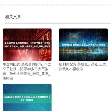
相关文章
牛途网配资 最残暴的饭局。9位
股利网配资 美股低开高走 三大
皇子被杀，随即30多位大臣被
指数均小幅收涨
诛。致使大唐覆灭_朱温_黄巢_
唐昭宗