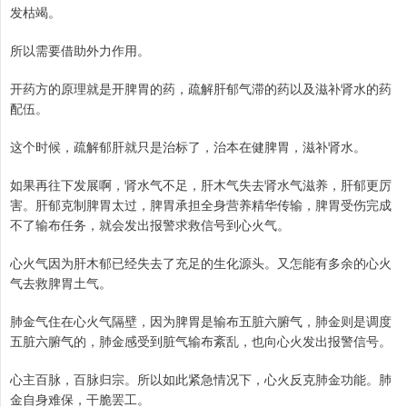
发枯竭。
所以需要借助外力作用。
开药方的原理就是开脾胃的药，疏解肝郁气滞的药以及滋补肾水的药
配伍。
这个时候，疏解郁肝就只是治标了，治本在健脾胃，滋补肾水。
如果再往下发展啊，肾水气不足，肝木气失去肾水气滋养，肝郁更厉
害。肝郁克制脾胃太过，脾胃承担全身营养精华传输，脾胃受伤完成
不了输布任务，就会发出报警求救信号到心火气。
心火气因为肝木郁已经失去了充足的生化源头。又怎能有多余的心火
气去救脾胃土气。
肺金气住在心火气隔壁，因为脾胃是输布五脏六腑气，肺金则是调度
五脏六腑气的，肺金感受到脏气输布紊乱，也向心火发出报警信号。
心主百脉，百脉归宗。所以如此紧急情况下，心火反克肺金功能。肺
金自身难保，干脆罢工。