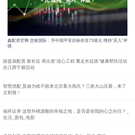
鑫配资官网 交银国际：升中国平安目标价至73港元 维持“买入”评
级
操盘袋配资 新长征 再出发“连心工程 重走长征路”健康帮扶活动
在江西于都启动
智慧优配 莫迪为啥不敢来北京看大阅兵？三座大山压着，来了
太刺激！
福祥证券 这世外桃源般的幸福之地，是否是你我的心之向往？_
生活_面包_电影