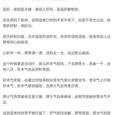
疏肝，柴胡是关键，柴胡入肝经，是疏肝解郁的。
其实用到了柴胡，说明这病已经到半里半表了。但是不管怎么说，轻
度的抑郁，倒好治。
因为肝的问题，无非就是肝虚肝实，夹杂些湿热湿痰，或者再加上点
脾胃和心的病变。
心肝补一补，脾胃调一调，湿热去一去，也没那么难搞。
这个时候要是没治疗，那么肝木气郁结，下克脾胃土，杀敌一千，自
伤八百，肝木气也会同时受损。
肝木气受损，会通过经络系统向肾水气发出求救信号。肾水气上行助
肝木气，肝木气获得援助，克脾土气反而更厉害。
脾土气负责输布五脏六腑，脾土气自身难保，必然导致输布肾水气不
足。
这就是体内供养平衡打破了，肝气郁结未解，脾胃受损，肾水气也愈