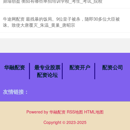
鼎瑞创盈 衡阳有哪些单招培训学校_考生_考试_院校
牛途网配资 最残暴的饭局。9位皇子被杀，随即30多位大臣被
诛。致使大唐覆灭_朱温_黄巢_唐昭宗
华融配资
最专业股票
配资开户
配资公司
配资论坛
友情链接：
Powered by
华融配资
RSS地图
HTML地图
Copyright
© 2023-2025