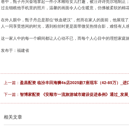
巷中，甄子丹兴奋地拿起一件小木雕给女儿打趣，被汪诗诗莞尔地制止
过去细瞧他手机里的照片，温馨的画面令人心生暖意，仿佛被柔软的棉
在外人眼中，甄子丹总是那位“铁血硬汉”，然而在家人的面前，他展现
人一同享受悠闲的时光，遇到粉丝时更是面带微笑热情合影，难怪有人感
这一家人中的每一个瞬间都让人心动不已，而每个人心目中的理想家庭
发布于：福建省
上一篇：
盈昌配资 临汾丰田海狮4s店2025款7座现车（42-85万）_进
下一篇：
智博家配资 《安顺市一流旅游城市建设促进条例》通过_发展
相关文章