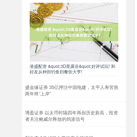
港盛配资 &quot;3D星露谷&quot;好评试玩! 和
好友从种田钓鱼到餐饮大亨!
盛金缘证券 35亿押注中国电建，太平人寿苦熬
两年终“上岸”
博盈证券 以太币时隔四年再创历史新高，投资
者关注鲍威尔释放的鸽派信号