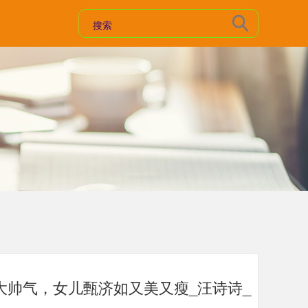
大帅气，女儿甄济如又美又瘦_汪诗诗_