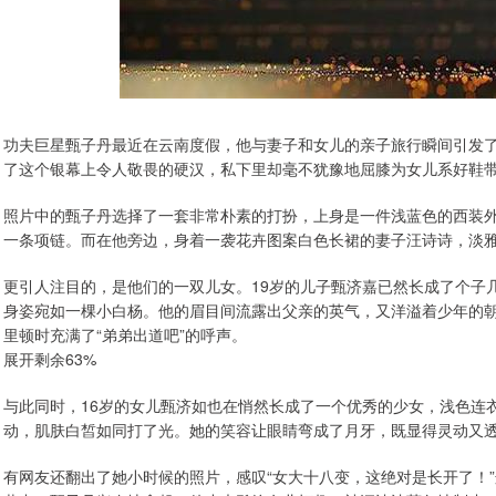
功夫巨星甄子丹最近在云南度假，他与妻子和女儿的亲子旅行瞬间引发
了这个银幕上令人敬畏的硬汉，私下里却毫不犹豫地屈膝为女儿系好鞋
照片中的甄子丹选择了一套非常朴素的打扮，上身是一件浅蓝色的西装
一条项链。而在他旁边，身着一袭花卉图案白色长裙的妻子汪诗诗，淡
更引人注目的，是他们的一双儿女。19岁的儿子甄济嘉已然长成了个子
身姿宛如一棵小白杨。他的眉目间流露出父亲的英气，又洋溢着少年的朝
里顿时充满了“弟弟出道吧”的呼声。
展开剩余63%
与此同时，16岁的女儿甄济如也在悄然长成了一个优秀的少女，浅色连
动，肌肤白皙如同打了光。她的笑容让眼睛弯成了月牙，既显得灵动又
有网友还翻出了她小时候的照片，感叹“女大十八变，这绝对是长开了！