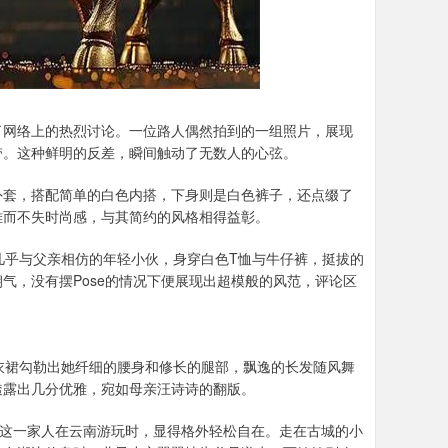
了网络上的热烈讨论。一位路人偶然拍到的一组照片，展现
带。这种鲜明的反差，瞬间触动了无数人的心弦。
外套，搭配简单的白色内搭，下身则是白色裤子，还点缀了
雅而不失时尚感，与其简约的风格相得益彰。
几乎与父亲相仿的年轻小伙，身穿白色T恤与牛仔裤，挺拔的
气，没有摆Pose的情况下便展现出超模般的风范，评论区
衣裙勾勒出她纤细的腰身和修长的腿部，飘逸的长发随风舞
透露出几分优雅，宛如母亲汪诗诗的翻版。
”这一家人在云南游玩时，显得格外轻松自在。走在古城的小