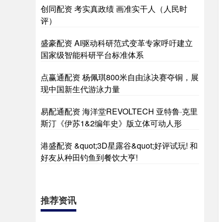
创同配资 考实真政绩 画准实干人（人民时
评）
盛豪配资 AI驱动科研范式变革专家呼吁建立
国家级智能科研平台标准体系
点赢通配资 杨佩琪800米自由泳决赛夺铜，展
现中国新生代游泳力量
易配通配资 海洋堂REVOLTECH 亚特鲁·克里
斯汀《伊苏1&2编年史》版立体可动人形
港盛配资 &quot;3D星露谷&quot;好评试玩! 和
好友从种田钓鱼到餐饮大亨!
推荐资讯