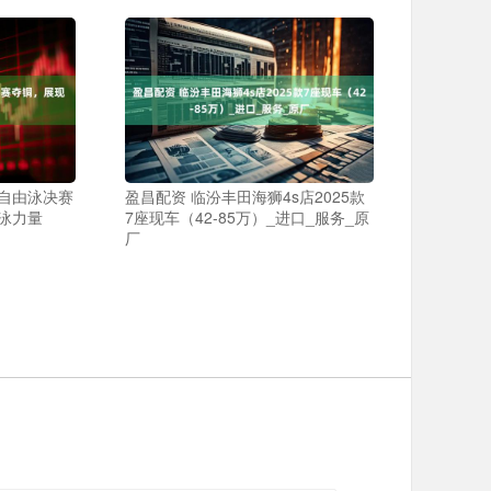
米自由泳决赛
盈昌配资 临汾丰田海狮4s店2025款
泳力量
7座现车（42-85万）_进口_服务_原
厂