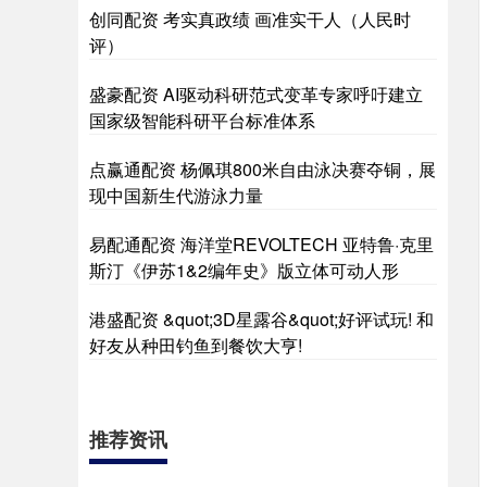
创同配资 考实真政绩 画准实干人（人民时
评）
盛豪配资 AI驱动科研范式变革专家呼吁建立
国家级智能科研平台标准体系
点赢通配资 杨佩琪800米自由泳决赛夺铜，展
现中国新生代游泳力量
易配通配资 海洋堂REVOLTECH 亚特鲁·克里
斯汀《伊苏1&2编年史》版立体可动人形
港盛配资 &quot;3D星露谷&quot;好评试玩! 和
好友从种田钓鱼到餐饮大亨!
推荐资讯