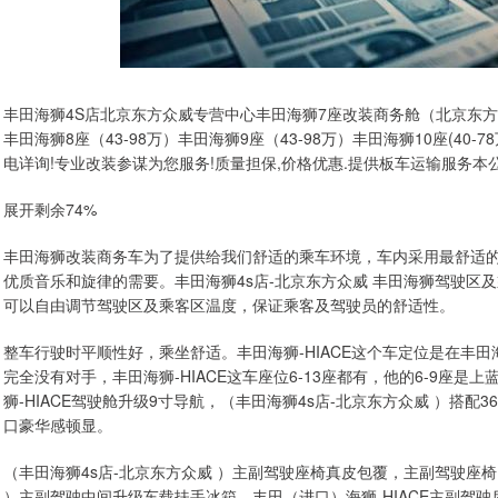
丰田海狮4S店北京东方众威专营中心丰田海狮7座改装商务舱（北京东方众威
丰田海狮8座（43-98万）丰田海狮9座（43-98万）丰田海狮10座(40-
电详询!专业改装参谋为您服务!质量担保,价格优惠.提供板车运输服务
展开剩余74%
丰田海狮改装商务车为了提供给我们舒适的乘车环境，车内采用最舒适
优质音乐和旋律的需要。丰田海狮4s店-北京东方众威 丰田海狮驾驶区
可以自由调节驾驶区及乘客区温度，保证乘客及驾驶员的舒适性。
整车行驶时平顺性好，乘坐舒适。丰田海狮-HIACE这个车定位是在丰田
完全没有对手，丰田海狮-HIACE这车座位6-13座都有，他的6-9座
狮-HIACE驾驶舱升级9寸导航，（丰田海狮4s店-北京东方众威 ）搭
口豪华感顿显。
（丰田海狮4s店-北京东方众威 ）主副驾驶座椅真皮包覆，主副驾驶座
）主副驾驶中间升级车载扶手冰箱。丰田（进口）海狮-HIACE主副驾