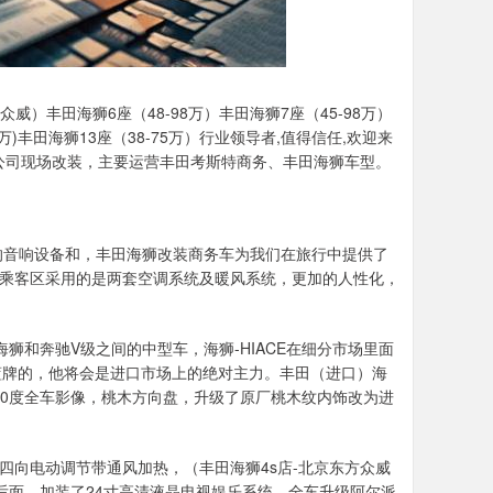
）丰田海狮6座（48-98万）丰田海狮7座（45-98万）
78万)丰田海狮13座（38-75万）行业领导者,值得信任,欢迎来
本公司现场改装，主要运营丰田考斯特商务、丰田海狮车型。
的音响设备和，丰田海狮改装商务车为我们在旅行中提供了
及乘客区采用的是两套空调系统及暖风系统，更加的人性化，
海狮和奔驰V级之间的中型车，海狮-HIACE在细分市场里面
是上蓝牌的，他将会是进口市场上的绝对主力。丰田（进口）海
配360度全车影像，桃木方向盘，升级了原厂桃木纹内饰改为进
椅四向电动调节带通风加热，（丰田海狮4s店-北京东方众威
驶后面，加装了24寸高清液晶电视娱乐系统，全车升级阿尔派