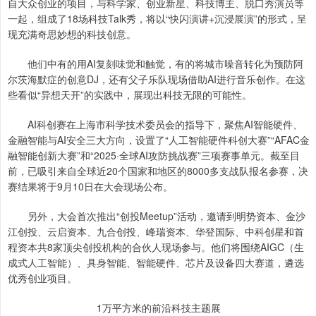
自大众创业的项目，与科学家、创业新星、科技博主、脱口秀演员等
一起，组成了18场科技Talk秀，将以“快闪演讲+沉浸展演”的形式，呈
现充满奇思妙想的科技创意。
他们中有的用AI复刻味觉和触觉，有的将城市噪音转化为预防阿
尔茨海默症的创意DJ，还有父子乐队现场借助AI进行音乐创作。在这
些看似“异想天开”的实践中，展现出科技无限的可能性。
AI科创赛在上海市科学技术委员会的指导下，聚焦AI智能硬件、
金融智能与AI安全三大方向，设置了“人工智能硬件科创大赛”“AFAC金
融智能创新大赛”和“2025·全球AI攻防挑战赛”三项赛事单元。截至目
前，已吸引来自全球近20个国家和地区的8000多支战队报名参赛，决
赛结果将于9月10日在大会现场公布。
另外，大会首次推出“创投Meetup”活动，邀请到明势资本、金沙
江创投、云启资本、九合创投、峰瑞资本、华登国际、中科创星和首
程资本共8家顶尖创投机构的合伙人现场参与。他们将围绕AIGC（生
成式人工智能）、具身智能、智能硬件、芯片及设备四大赛道，遴选
优秀创业项目。
1万平方米的前沿科技主题展