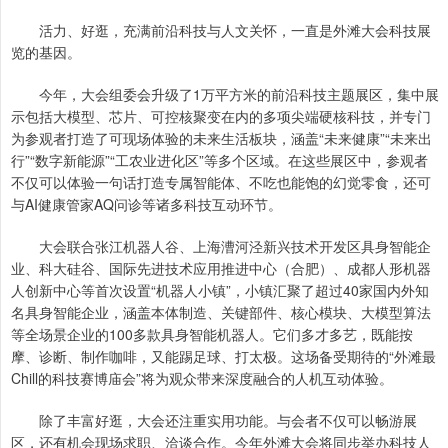
活力、好逛，充满前沿科技与人文关怀，一直是外滩大会科技展
览的基因。
今年，大会组委会升级了1万平方米的前沿科技主题展区，集中展
示包括大模型、芯片、可控核聚变在内的多项尖端硬核科技，并专门
为参观者打造了可现场体验的未来生活板块，涵盖“未来健康”“未来出
行”“数字新能源”“工农业进化区”等多个区域。在这些展区中，参观者
不仅可以体验一句话打造专属智能体、不吃也能饱的幻觉零食，还可
与AI健康管家AQ问诊等诸多科技互动环节。
大会联合张江机器人谷、上海漕河泾新兴技术开发区具身智能企
业、科大硅谷、国际先进技术应用推进中心（合肥）、成都人形机器
人创新中心等首次设置“机器人小镇”，小镇汇聚了超过40家国内外知
名具身智能企业，涵盖本体制造、关键部件、核心模块、大模型算法
等全场景企业的100多款具身智能机器人。它们多才多艺，既能按
摩、诊断、制作咖啡，又能踢足球、打太极。这场备受期待的“外滩最
Chill的科技赛博庙会”将为观众带来深度融合的人机互动体验。
除了丰富好逛，大会还注重实用功能。与会者不仅可以畅游展
区，还有机会现场求职、洽谈合作。今年外滩大会将同步举办科技人