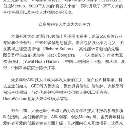
创投Meetup、5000平方米的“机器人小镇”，同时升级了1万平方米的
科技主题展以及科技人才招聘会等活动。
众多AI科技人才成为大会主力
本届外滩大会邀请到16位院士和图灵奖得主，以及550多位行业
专家和企业领袖，带来40多场思想盛宴。嘉宾包括强化学习之父、图
灵奖得主理查德·萨顿（Richard Sutton），高性能计算领域的先驱、
图灵奖得主杰克·唐加拉（Jack Dongarra），《人类简史》作者尤瓦
尔·赫拉利（Yuval Noah Harari），中国工程院院士王坚、郑庆华、夏
强，中国科学院院士陈子江等。
众多年轻AI科技人才成为本次大会的主力，近百位AI科学家、科
技企业创始人、CEO等齐聚大会，聚焦具身智能、智能体、大模型等
前沿科技领域，与会代表包括宇树科技创始人兼CEO王兴兴、
DeepWisdom创始人兼CEO吴承霖等。
截至目前，大会已吸引全球近两万名青年科技人才报名参与多项
科创活动，如创新者舞台、AI科创赛、创投Meetup等。备受青年科技
爱好者喜爱的创新者舞台全面升级，首次面向公众开放招募，这些来