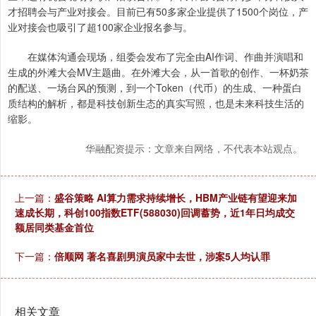
才招聘会与产业对接会。目前已有50多家企业提供了1500个岗位，产
业对接会也吸引了超100家企业报名参与。
在媒体沟通会现场，组委会发布了完全由AI作词、作曲并演唱和
生成的外滩大会MV主题曲。在外滩大会，从一首歌的创作、一杯奶茶
的配送、一场台风的预测，到一个Token（代币）的生成、一种蛋白
质结构的解析，都是科技创新生态的真实写照，也是未来科技生活的
缩影。
华融配资提示：文章来自网络，不代表本站观点。
上一篇：
盛谷策略 AI算力需求持续增长，HBM产业链有望迎来加
速成长期，科创100指数ETF(588030)回调蓄势，近1年日均成交
额居同类基金首位
下一篇：
倍顺网 著名喜剧男演员家中去世，涉案5人均认罪
相关文章