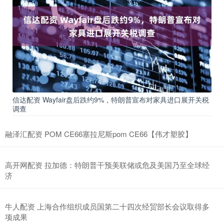
信达配资 Wayfair盘后跌约9%，特朗普宣布对家具进口展开关税
调查
融泽汇配资 POM CE66塞拉尼斯pom CE66【伟才塑胶】
高开网配资 拉加德：特朗普干预美联储或危及美国乃至全球经
济
牛人配资 上海合作组织成员国第二十四次经贸部长会议取得多
项成果