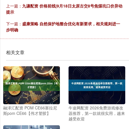
上一篇：
九谦配资 价格前线|9月18日太原古交8号焦煤坑口价异动
提示
下一篇：
盛康策略 自然保护地整合优化有新要求，相关规则进一
步明确
相关文章
融泽汇配资 POM CE66塞拉尼
牛途网配资 2026免费游戏修改
斯pom CE66【伟才塑胶】
器推荐，第一款就很实用，越来
越受欢迎