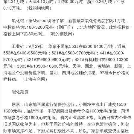
东4.31万吨；天津4.10万吨；山东0.30万吨；浙江0.26万吨；江苏
0.13万吨。（我的钢铁网）
氧化铝：据Mysteel调研了解，新疆最新氧化铝现货招标1万吨，
中标价格为3180-3200元/吨（到厂价），北方地区货源，此笔招标价
格较上周下跌30元/吨。（我的钢铁网）
工业硅：9月29日，华东不通氧553#在9200-9400元/吨；通氧
553#在9400-9500元/吨；521#在9500-9700元/吨；441#在9600-
9700元/吨；421#在9600-9800元/吨；421#有机硅用在9800-10300
元/吨；3303#在10500-10600元/吨。天津、西北、黄埔港、新疆、上
海地区个别硅价也下调。昆明、四川地区硅价持稳。97硅今日价格同
样持稳。（上海有色网）
能化期货
尿素：山东地区尿素行情僵持运行，小颗粒主流出厂成交1550-
1620元/吨，临沂市场一手贸易商出货参考价格1600元/吨附近，菏泽
市场参考价格1600元/吨附近。省内企业基本正常。近两日省内企业依
旧以国庆收单为主，但基于周边价格的维持，企业也暂时稳价，但实
际市场支撑不足，下游采购积极性不高，所以厂家新单成交仍面临压