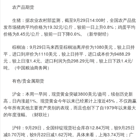
农产品期货
生猪：据农业农村部监测，截至9月29日14:00时，全国农产品批
发市场猪肉平均价格为19.32元/公斤，较前一日上升0.8%；鸡蛋平均
价格为8.45元/公斤，较前一日下降0.6%。（新华财经）
棕榈油：9月29日马来西亚棕榈油离岸价为1080美元，较上日持
平，进口到岸价为1110美元，较上日持平，进口成本价为9488.29
元，较上日涨1.4元。进口利润为负298.29元/吨，较上日下跌1.4元/
吨。（中国粮油商务网）
有色/贵金属期货
沪金：本周一早间，现货黄金突破3800美元/盎司，续创历史新
高，日内涨超1%。现货黄金今年以来已经累计上涨近45%，不仅跑赢
今年所有其他主要资产类别的表现，而且也创下了自1979年以来最大
的年度涨幅。（财联社）
沪锌：9月29日，全国锌锭现货社会库存12.84万吨，较9月25日
减0.70万吨，较9月22日减1.62万吨。具体来看，上海3.74万吨；广