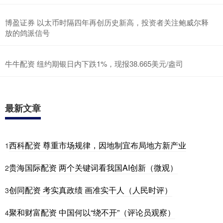
博盈证券 以太币时隔四年再创历史新高，投资者关注鲍威尔释
放的鸽派信号
牛牛配资 纽约期银日内下跌1%，现报38.665美元/盎司
最新文章
西科配资 尊重市场规律，因地制宜布局地方新产业
1
贵海国际配资 两个关键词看我国AI创新（微观）
2
创同配资 考实真政绩 画准实干人（人民时评）
3
聚和财富配资 中国何以“绕不开”（评论员观察）
4