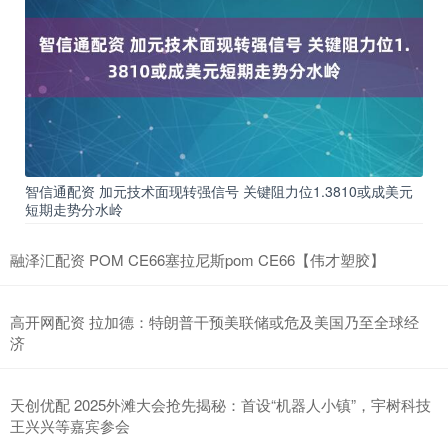
智信通配资 加元技术面现转强信号 关键阻力位1.3810或成美元
短期走势分水岭
融泽汇配资 POM CE66塞拉尼斯pom CE66【伟才塑胶】
高开网配资 拉加德：特朗普干预美联储或危及美国乃至全球经
济
天创优配 2025外滩大会抢先揭秘：首设“机器人小镇”，宇树科技
王兴兴等嘉宾参会