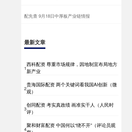
配先查 9月18日中厚板产业链情报
最新文章
西科配资 尊重市场规律，因地制宜布局地方
1
新产业
贵海国际配资 两个关键词看我国AI创新（微
2
观）
创同配资 考实真政绩 画准实干人（人民时
3
评）
聚和财富配资 中国何以“绕不开”（评论员观
4