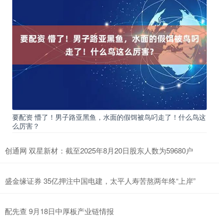
要配资 懵了！男子路亚黑鱼，水面的假饵被鸟叼走了！什么鸟这
么厉害？
创通网 双星新材：截至2025年8月20日股东人数为59680户
盛金缘证券 35亿押注中国电建，太平人寿苦熬两年终“上岸”
配先查 9月18日中厚板产业链情报