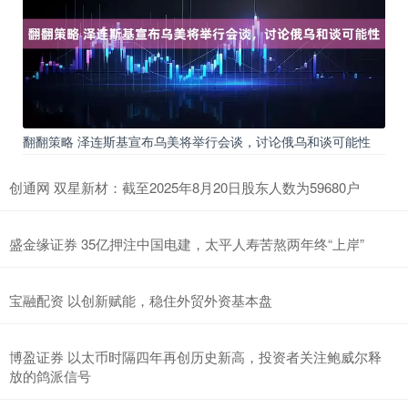
翻翻策略 泽连斯基宣布乌美将举行会谈，讨论俄乌和谈可能性
创通网 双星新材：截至2025年8月20日股东人数为59680户
盛金缘证券 35亿押注中国电建，太平人寿苦熬两年终“上岸”
宝融配资 以创新赋能，稳住外贸外资基本盘
博盈证券 以太币时隔四年再创历史新高，投资者关注鲍威尔释
放的鸽派信号