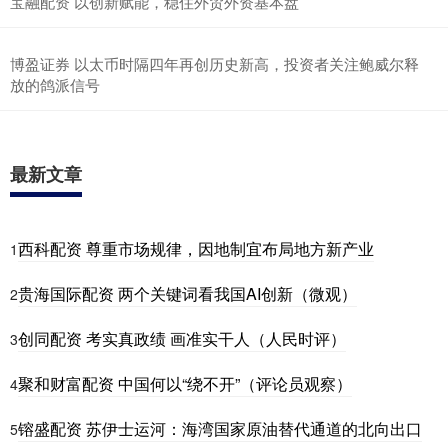
宝融配资 以创新赋能，稳住外贸外资基本盘
博盈证券 以太币时隔四年再创历史新高，投资者关注鲍威尔释
放的鸽派信号
最新文章
西科配资 尊重市场规律，因地制宜布局地方新产业
1
贵海国际配资 两个关键词看我国AI创新（微观）
2
创同配资 考实真政绩 画准实干人（人民时评）
3
聚和财富配资 中国何以“绕不开”（评论员观察）
4
镕盛配资 苏伊士运河：海湾国家原油替代通道的北向出口
5