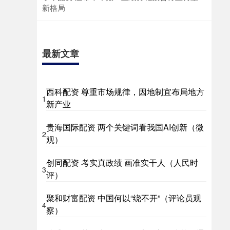
新格局
最新文章
西科配资 尊重市场规律，因地制宜布局地方
1
新产业
贵海国际配资 两个关键词看我国AI创新（微
2
观）
创同配资 考实真政绩 画准实干人（人民时
3
评）
聚和财富配资 中国何以“绕不开”（评论员观
4
察）