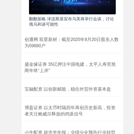
翻翻策略 泽连斯基宣布乌美将举行会谈，讨论
俄乌和谈可能性
创通网 双星新材：截至2025年8月20日股东人数
为59680户
盛金缘证券 35亿押注中国电建，太平人寿苦熬
两年终“上岸”
宝融配资 以创新赋能，稳住外贸外资基本盘
博盈证券 以太币时隔四年再创历史新高，投资
者关注鲍威尔释放的鸽派信号
小牛配资 超市半年报：业绩分化预告行业转型