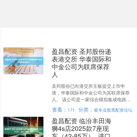
盈昌配资 圣邦股份递
表港交所 华泰国际和
中金公司为联席保荐
人
圣邦股份已向港交所主板提交上市申
请，华泰国际和中金公司为其联席保荐
人。 该公司是一家综合模拟集成电路
（IC）公司，拥有约6600种模拟集成电
查看：
分类：
171
最专业股票配资论坛
路与传感器产品，涵盖....
盈昌配资 临汾丰田海
狮4s店2025款7座现
车（42-85万）_进口